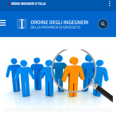
⋮
ORDINE DEGLI INGEGNERI
DELLA PROVINCIA DI GROSSETO
ORDINE
SEGRETERIA
ISCRITTO
PROFESSIONE
AGGIORNAMENTO PROFESSIONALE