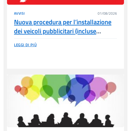
AVVISI
01/08/2026
Nuova procedura per l’installazione
dei veicoli pubblicitari (incluse
insegne di esercizio) – presentazione
LEGGI DI PIÙ
di SCIA tramite il portale telematico
STAR – di Regione Toscana (SUAP del
Comune di Grosseto) dal 1 luglio
2026