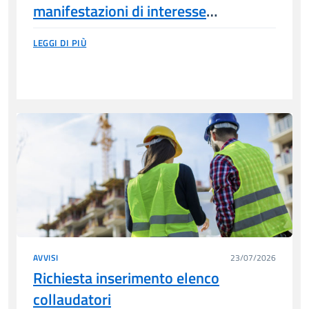
manifestazioni di interesse
all’eventuale comando presso
LEGGI DI PIÙ
l’azienda ospedaliero-universitaria
senese di n. 1 unità nel profilo di
dirigente Ingegnere o Architetto
AVVISI
23/07/2026
Richiesta inserimento elenco
collaudatori