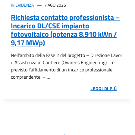
CONTATTI
IN EVIDENZA
7 AGO 2026
Richiesta contatto professionista –
Incarico DL/CSE impianto
fotovoltaico (potenza 8.910 kWn /
9,17 MWp)
Nell’ambito della Fase 2 del progetto – Direzione Lavori
e Assistenza in Cantiere (Owner’s Engineering) – è
previsto l’affidamento di un incarico professionale
comprendente: – …
NELL’A
LEGGI DI PIÙ