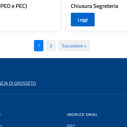
(PEO e PEC)
Chiusura Segreteria
Leggi
1
2
Successivo »
NCIA DI GROSSETO
I
INDIRIZZI EMAIL
o
PEC