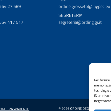
0564 27 589
ordine.grosseto@ingpec.eu
SEGRETERIA
0564 417 517
segreteria@ording.gr.it
Per fornire 
memorizzare
tecnologie 
ID unici su 
negativamen
© 2026 ORDINE DEGLI INGEGNERI 
IONE TRASPARENTE