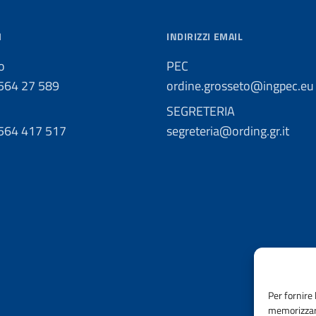
I
INDIRIZZI EMAIL
o
PEC
0564 27 589
ordine.grosseto@ingpec.eu
SEGRETERIA
0564 417 517
segreteria@ording.gr.it
Per fornire 
memorizzare