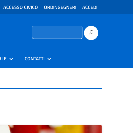
ACCESSO CIVICO
ORDINGEGNERI
ACCEDI
Ricerca
per:
ALE
CONTATTI