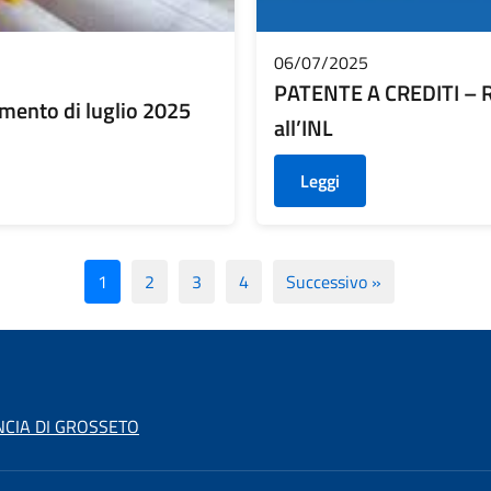
06/07/2025
PATENTE A CREDITI – R
amento di luglio 2025
all’INL
Leggi
1
2
3
4
Successivo »
NCIA DI GROSSETO