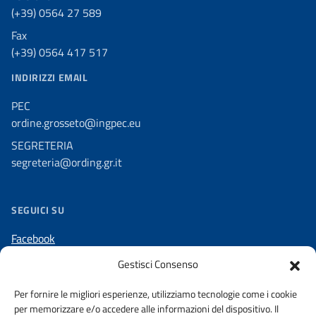
(+39) 0564 27 589
Fax
(+39) 0564 417 517
INDIRIZZI EMAIL
PEC
ordine.grosseto@ingpec.eu
SEGRETERIA
segreteria@ording.gr.it
SEGUICI SU
Facebook
LinkedIn
Gestisci Consenso
Instagram
Per fornire le migliori esperienze, utilizziamo tecnologie come i cookie
per memorizzare e/o accedere alle informazioni del dispositivo. Il