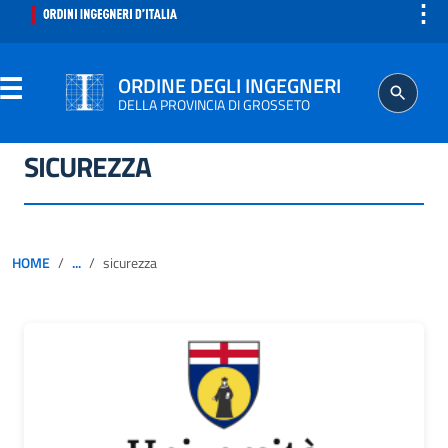
⋮
ORDINE DEGLI INGEGNERI
DELLA PROVINCIA DI GROSSETO
SICUREZZA
ORDINE
SEGRETERIA
HOME
...
sicurezza
ISCRITTO
PROFESSIONE
AGGIORNAMENTO PROFESSIONALE