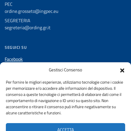
PEC
ordine.grosseto@ingpec.eu
SEGRETERIA
segreteria@ording.gr.it
SEGUICI SU
Facebook
LinkedIn
Gestisci Consenso
Instagram
Per fornire le migliori esperienze, utilizziamo tecnologie come i cookie
per memorizzare e/o accedere alle informazioni del dispositivo. Il
consenso a queste tecnologie ci permetterà di elaborare dati come il
comportamento di navigazione o ID unici su questo sito. Non
acconsentire o ritirare il consenso può influire negativamente su
DICHIARAZIONE DI ACCESSIBILITÀ
alcune caratteristiche e funzioni.
AMMINISTRAZIONE TRASPARENTE
PRIVACY POLICY
ACCETTA