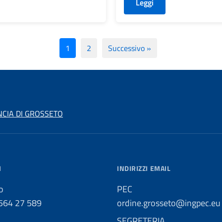
Leggi
1
2
Successivo »
NCIA DI GROSSETO
I
INDIRIZZI EMAIL
o
PEC
0564 27 589
ordine.grosseto@ingpec.eu
SEGRETERIA