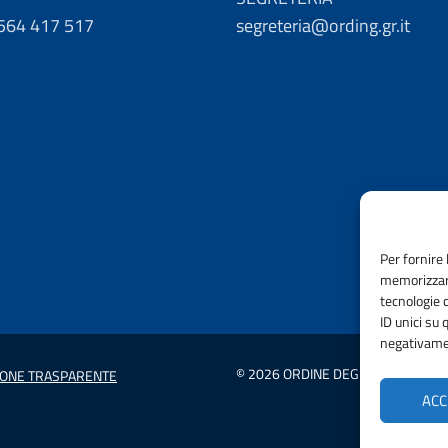
0564 417 517
segreteria@ording.gr.it
Per fornire 
memorizzare
tecnologie 
ID unici su 
negativamen
© 2026 ORDINE DEGLI INGEGNERI 
IONE TRASPARENTE
ACC